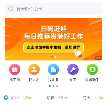
搜索职位/公司
下拉刷新
找工作
找人才
找企业
零工
求职助手
企业：
1.22w
职位：
3.51w
简历：
11.2w