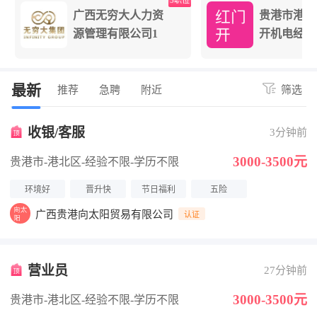
位
5职位
广西无穷大人力资
贵港市港北
源管理有限公司1
开机电经营
最新
推荐
急聘
附近
筛选
收银/客服
3分钟前
3000-3500元
贵港市-港北区
-经验不限
-学历不限
环境好
晋升快
节日福利
五险
广西贵港向太阳贸易有限公司
认证
营业员
27分钟前
3000-3500元
贵港市-港北区
-经验不限
-学历不限