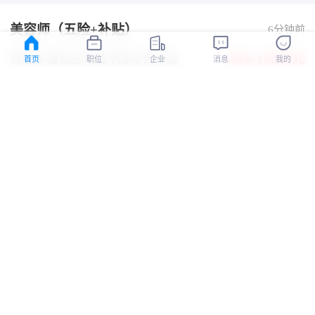
美容师（五险+补贴）
6分钟前
5000-10000元
贵港市-港北区
-经验不限
-学历不限
首页
职位
企业
消息
我的
环境好
年终奖
双休
朝九晚五
交通方便
加班补助
贵港市悦享健康管理有限公司（蓝丝带）
认证
16岁临时工坐班轻轻松松
9分钟前
4000-6000元
贵港市-港南区
-经验不限
-学历不限
环境好
加班费
全勤奖
五险
带薪年假
工作餐
广西无穷大人力资源管理有限公司1
认证